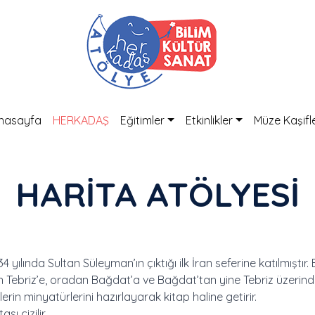
nasayfa
HERKADAŞ
Eğitimler
Etkinlikler
Müze Kaşifle
HARİTA ATÖLYESİ
 yılında Sultan Süleyman’ın çıktığı ilk İran seferine katılmıştır. B
n Tebriz’e, oradan Bağdat’a ve Bağdat’tan yine Tebriz üzerind
lerin minyatürlerini hazırlayarak kitap haline getirir.
ası çizilir.