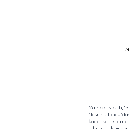
A
Matrakçı Nasuh, 1534
Nasuh, İstanbul’da
kadar kaldıkları yer
Etkinlik: Türkiye harit