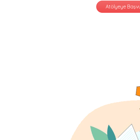
Atölyeye Başv