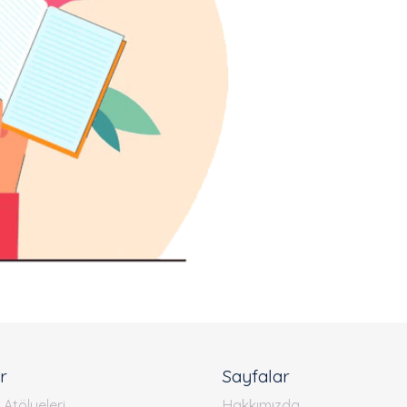
er
Sayfalar
i Atölyeleri
Hakkımızda