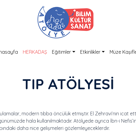
nasayfa
HERKADAŞ
Eğitimler
Etkinlikler
Müze Kaşifle
TIP ATÖLYESİ
ulamalar, modern tıbba öncülük etmiştir. El Zehravi’nin icat ett
 günümüzde hala kullanılmaktadır. Atölyede ayrıca İbn-i Nefis’
bbındaki daha nice gelişmeleri gözlemleyeceklerdir.