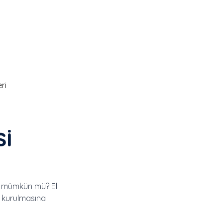
ri
si
iz mümkün mü? El
e kurulmasına