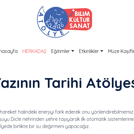
nasayfa
HERKADAŞ
Eğitimler
Etkinlikler
Müze Kaşifle
azının Tarihi Atölye
i hareket halindeki enerjiyi fark ederek onu yönlendirebilmem
 suyu Dicle nehrinden şehre taşıyarak ilk otomatik sistemlerin
ölyede birlikte bir su değirmeni yapacağız.